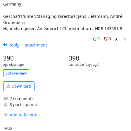
Germany

Geschäftsführer/Managing Directors: Jens Lietzmann, André 
Grüneberg

Handelsregister: Amtsgericht Charlottenburg, HRB 143581 B
0
0
Reply
attachment
390
390
Age (days ago)
Last active (days ago)
List overview
Download
2 comments
3 participants
Add to favorites
TAGS