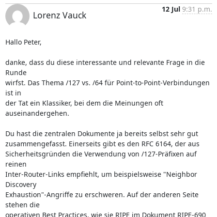
12 Jul
9:31 p.m.
Lorenz Vauck
Hallo Peter,

danke, dass du diese interessante und relevante Frage in die 
Runde 

wirfst. Das Thema /127 vs. /64 für Point-to-Point-Verbindungen 
ist in 

der Tat ein Klassiker, bei dem die Meinungen oft 
auseinandergehen.

Du hast die zentralen Dokumente ja bereits selbst sehr gut 

zusammengefasst. Einerseits gibt es den RFC 6164, der aus 

Sicherheitsgründen die Verwendung von /127-Präfixen auf 
reinen 

Inter-Router-Links empfiehlt, um beispielsweise "Neighbor 
Discovery 

Exhaustion"-Angriffe zu erschweren. Auf der anderen Seite 
stehen die 

operativen Best Practices, wie sie RIPE im Dokument RIPE-690 
