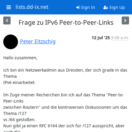
lists.dd-ix.net
Sign In
Sign Up
Frage zu IPv6 Peer-to-Peer-Links
12 Jul '25
9:08 a.m.
Peter Eltzschig
Hallo zusammen,

ich bin ein Netzwerkadmin aus Dresden, der sich grade in das 
Thema

IPv6 einarbeitet.

Im Zuge meiner Recherchen bin ich auf das Thema "Peer-to-
Peer-Links

zwischen Routern" und die kontroversen Diskussionen um das 
Thema /127

vs /64 gestoßen.

Nun gibt ja einen RFC 6164 der sich für /127 ausspricht, aber 
auch die
