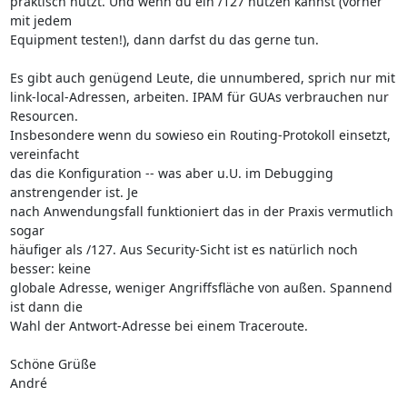
praktisch nutzt. Und wenn du ein /127 nutzen kannst (vorher 
mit jedem

Equipment testen!), dann darfst du das gerne tun.

Es gibt auch genügend Leute, die unnumbered, sprich nur mit

link-local-Adressen, arbeiten. IPAM für GUAs verbrauchen nur 
Resourcen.

Insbesondere wenn du sowieso ein Routing-Protokoll einsetzt, 
vereinfacht

das die Konfiguration -- was aber u.U. im Debugging 
anstrengender ist. Je

nach Anwendungsfall funktioniert das in der Praxis vermutlich 
sogar

häufiger als /127. Aus Security-Sicht ist es natürlich noch 
besser: keine

globale Adresse, weniger Angriffsfläche von außen. Spannend 
ist dann die

Wahl der Antwort-Adresse bei einem Traceroute.

Schöne Grüße

André
