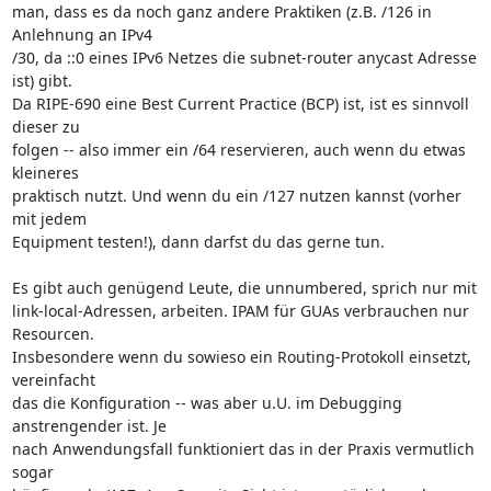
man, dass es da noch ganz andere Praktiken (z.B. /126 in 
Anlehnung an IPv4

/30, da ::0 eines IPv6 Netzes die subnet-router anycast Adresse 
ist) gibt.

Da RIPE-690 eine Best Current Practice (BCP) ist, ist es sinnvoll 
dieser zu

folgen -- also immer ein /64 reservieren, auch wenn du etwas 
kleineres

praktisch nutzt. Und wenn du ein /127 nutzen kannst (vorher 
mit jedem

Equipment testen!), dann darfst du das gerne tun.

Es gibt auch genügend Leute, die unnumbered, sprich nur mit

link-local-Adressen, arbeiten. IPAM für GUAs verbrauchen nur 
Resourcen.

Insbesondere wenn du sowieso ein Routing-Protokoll einsetzt, 
vereinfacht

das die Konfiguration -- was aber u.U. im Debugging 
anstrengender ist. Je

nach Anwendungsfall funktioniert das in der Praxis vermutlich 
sogar
