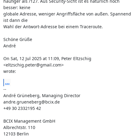
häufiger als /127. Aus Security-Sicht ist es natürlich noch 
besser: keine

globale Adresse, weniger Angriffsfläche von außen. Spannend 
ist dann die

Wahl der Antwort-Adresse bei einem Traceroute.

Schöne Grüße

André

On Sat, 12 Jul 2025 at 11:09, Peter Eltzschig 
<eltzschig.peter@gmail.com>

wrote:
...
-- 

André Grüneberg, Managing Director

andre.grueneberg@bcix.de

+49 30 2332195 42

BCIX Management GmbH

Albrechtstr. 110

12103 Berlin
