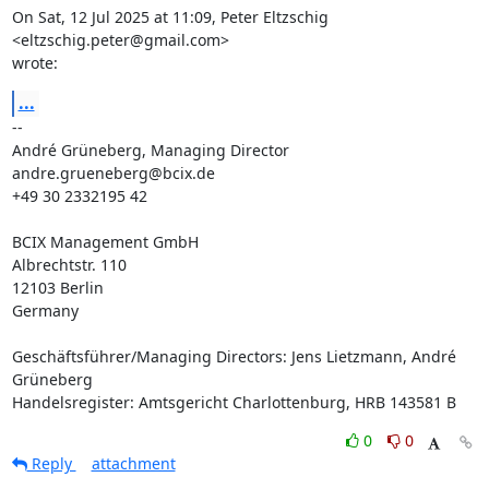
On Sat, 12 Jul 2025 at 11:09, Peter Eltzschig 
<eltzschig.peter@gmail.com>

wrote:
...
-- 

André Grüneberg, Managing Director

andre.grueneberg@bcix.de

+49 30 2332195 42

BCIX Management GmbH

Albrechtstr. 110

12103 Berlin

Germany

Geschäftsführer/Managing Directors: Jens Lietzmann, André 
Grüneberg

Handelsregister: Amtsgericht Charlottenburg, HRB 143581 B
0
0
Reply
attachment