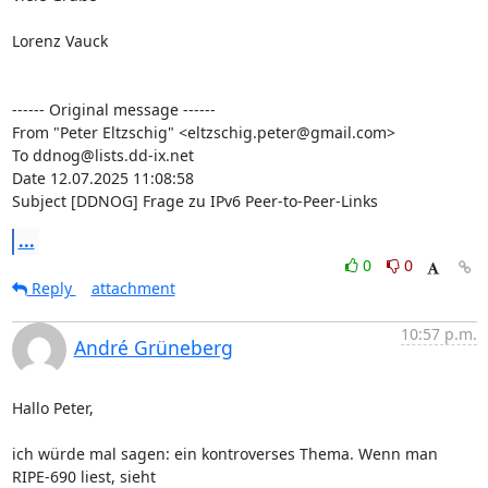
Lorenz Vauck

------ Original message ------

From "Peter Eltzschig" <eltzschig.peter@gmail.com>

To ddnog@lists.dd-ix.net

Date 12.07.2025 11:08:58

Subject [DDNOG] Frage zu IPv6 Peer-to-Peer-Links
...
0
0
Reply
attachment
10:57 p.m.
André Grüneberg
Hallo Peter,

ich würde mal sagen: ein kontroverses Thema. Wenn man 
RIPE-690 liest, sieht
